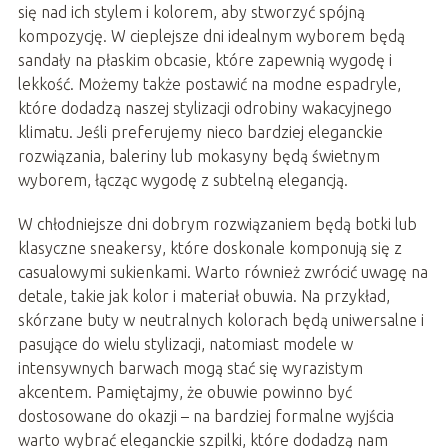
się nad ich stylem i kolorem, aby stworzyć spójną
kompozycję. W cieplejsze dni idealnym wyborem będą
sandały na płaskim obcasie, które zapewnią wygodę i
lekkość. Możemy także postawić na modne espadryle,
które dodadzą naszej stylizacji odrobiny wakacyjnego
klimatu. Jeśli preferujemy nieco bardziej eleganckie
rozwiązania, baleriny lub mokasyny będą świetnym
wyborem, łącząc wygodę z subtelną elegancją.
W chłodniejsze dni dobrym rozwiązaniem będą botki lub
klasyczne sneakersy, które doskonale komponują się z
casualowymi sukienkami. Warto również zwrócić uwagę na
detale, takie jak kolor i materiał obuwia. Na przykład,
skórzane buty w neutralnych kolorach będą uniwersalne i
pasujące do wielu stylizacji, natomiast modele w
intensywnych barwach mogą stać się wyrazistym
akcentem. Pamiętajmy, że obuwie powinno być
dostosowane do okazji – na bardziej formalne wyjścia
warto wybrać eleganckie szpilki, które dodadzą nam