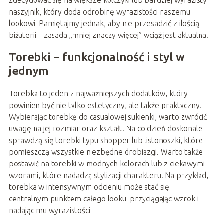
zdecydować się na większe kolczyki lub bardziej wyrazisty
naszyjnik, który doda odrobinę wyrazistości naszemu
lookowi. Pamiętajmy jednak, aby nie przesadzić z ilością
biżuterii – zasada „mniej znaczy więcej” wciąż jest aktualna.
Torebki – funkcjonalność i styl w
jednym
Torebka to jeden z najważniejszych dodatków, który
powinien być nie tylko estetyczny, ale także praktyczny.
Wybierając torebkę do casualowej sukienki, warto zwrócić
uwagę na jej rozmiar oraz kształt. Na co dzień doskonale
sprawdzą się torebki typu shopper lub listonoszki, które
pomieszczą wszystkie niezbędne drobiazgi. Warto także
postawić na torebki w modnych kolorach lub z ciekawymi
wzorami, które nadadzą stylizacji charakteru. Na przykład,
torebka w intensywnym odcieniu może stać się
centralnym punktem całego looku, przyciągając wzrok i
nadając mu wyrazistości.